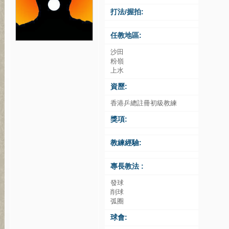
打法/握拍:
任教地區:
沙田
粉嶺
上水
資歷:
香港乒總註冊初級教練
獎項:
教練經驗:
專長教法 :
發球
削球
弧圈
球會: