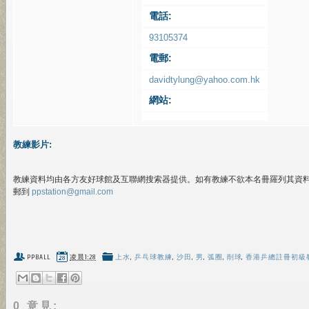
電話:
93105374
電郵:
davidtylung@yahoo.com.hk
網站:
教練影片:
教練資料均由各方友好球館及互聯網搜索器提供。如有教練不欲本名冊羅列其資
郵到
ppstation@gmail.com
PPBALL
凌晨1:28
上水
,
乒乓球教練
,
沙田
,
男
,
弧圈
,
削球
,
香港乒總註冊初級
0 意見: