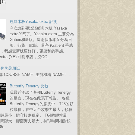
經典木板Yasaka extra 評測
今次論到要談談經典木板 Yasaka
extra(YE)了。Yasaka extra 主要分為
Gatien和新版。這兩個版本又分為日
版、行貨、歐版。蓋亭 (Gatien) 手感
點，我感覺新版更好打，更柔和的手感。
 extra (YE) 相對來說，沒OC...
育乒乓暑期班
COURSE NAME: 主辦機構 NAME : ...
Butterfly Tenergy 比較
我最近測試了各種Butterfly Tenergy
的膠皮，現在在此寫下報告。 各種
Butterfly Tenergy的膠皮中，T25的顆
粒最粗，在中近台攻擊力最大，顆粒
隙最小，防守較為穩定。 T64的膠粒最
粒間隙大，膠面彈力最大，持球時間相對較
...