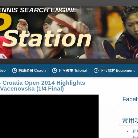
TENNIS SEARCH ENGINE
deo
教練名冊 Coach
乒乓教學 Tutorial
乒乓器材 Equipment
atia Open 2014 Highlights
Vacenovska (1/4 Final)
Face
常用功能
乒乓