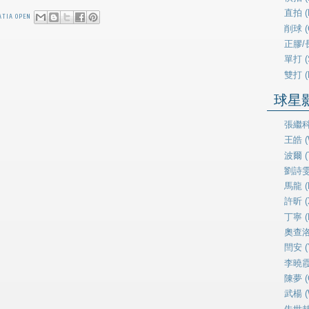
直拍 (P
ATIA OPEN
削球 (
正膠/長
單打 (
雙打 (
球星影片
張繼科 
王皓 (
波爾 (T
劉詩雯 (
馬龍 (
許昕 (X
丁寧 (D
奧查洛夫
閆安 (
李曉霞 (
陳夢 (
武楊 (