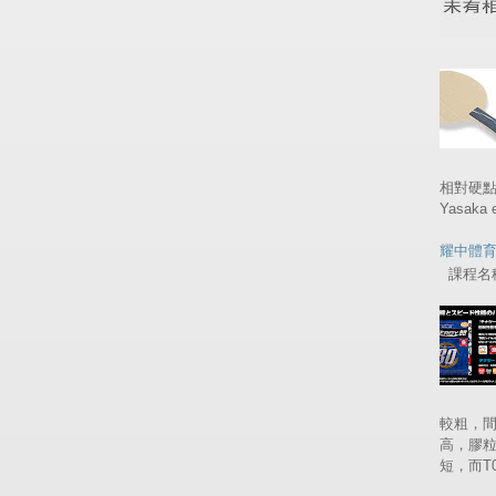
相對硬
Yasaka
耀中體
課程名稱 
較粗，間
高，膠
短，而T05