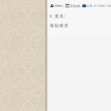
PPBALL
下午2:43
比賽
,
乒乓視頻
,
CRO
0 意見:
張貼留言