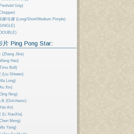
enhold Grip)
Chopper)
膠/生膠 (Long/Short/Medium Pimple)
SINGLE)
DOUBLE)
 Ping Pong Star:
(Zhang Jike)
Wang Hao)
imo Boll)
Liu Shiwen)
Ma Long)
u Xin)
ing Ning)
 (Ovtcharov)
Yan An)
Li XiaoXia)
Chen Meng)
Wu Yang)