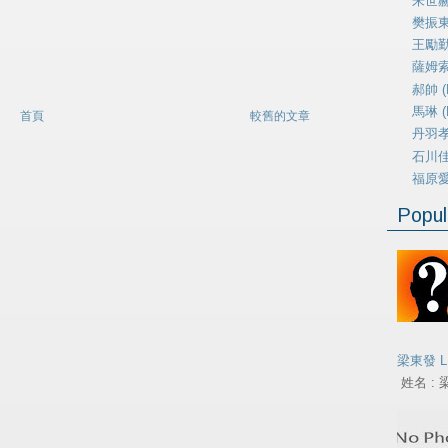
朱世赫 
樊振東 
王勵勤 
薩姆索諾
郝帥 (H
馬琳 (M
首頁
較舊的文章
丹羽孝希
石川佳純
福原愛 (
Popul
梁東發 L
姓名 : 梁