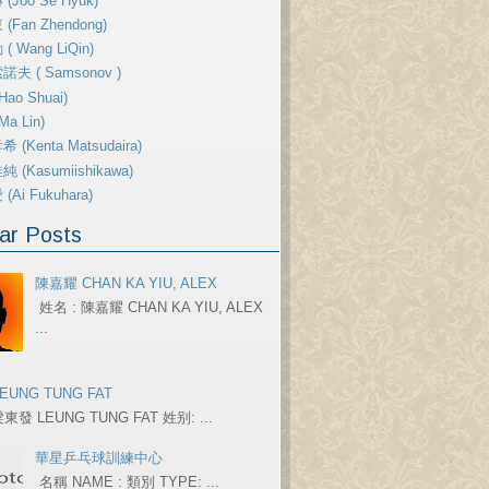
(Joo Se Hyuk)
(Fan Zhendong)
( Wang LiQin)
夫 ( Samsonov )
ao Shuai)
a Lin)
 (Kenta Matsudaira)
 (Kasumiishikawa)
Ai Fukuhara)
ar Posts
陳嘉耀 CHAN KA YIU, ALEX
姓名 : 陳嘉耀 CHAN KA YIU, ALEX
...
EUNG TUNG FAT
東發 LEUNG TUNG FAT 姓别: ...
華星乒乓球訓練中心
名稱 NAME : 類別 TYPE: ...