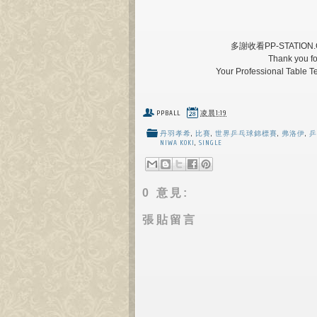
多謝收看PP-STATI
Thank you f
Your Professional Table 
PPBALL
凌晨1:19
丹羽孝希
,
比賽
,
世界乒乓球錦標賽
,
弗洛伊
,
乒
NIWA KOKI
,
SINGLE
0 意見:
張貼留言