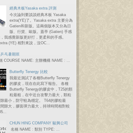
經典木板Yasaka extra 評測
今次論到要談談經典木板 Yasaka
extra(YE)了。Yasaka extra 主要分為
Gatien和新版。這兩個版本又分為日
版、行貨、歐版。蓋亭 (Gatien) 手感
點，我感覺新版更好打，更柔和的手感。
 extra (YE) 相對來說，沒OC...
育乒乓暑期班
COURSE NAME: 主辦機構 NAME : ...
Butterfly Tenergy 比較
我最近測試了各種Butterfly Tenergy
的膠皮，現在在此寫下報告。 各種
Butterfly Tenergy的膠皮中，T25的顆
粒最粗，在中近台攻擊力最大，顆粒
隙最小，防守較為穩定。 T64的膠粒最
粒間隙大，膠面彈力最大，持球時間相對較
...
CHUN HING COMPANY 駿興公司
名稱 NAME : 類別 TYPE: ...