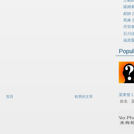
王勵勤 
薩姆索諾
郝帥 (H
馬琳 (M
丹羽孝希
石川佳純
福原愛 (
Popul
梁東發 L
首頁
較舊的文章
姓名 : 梁