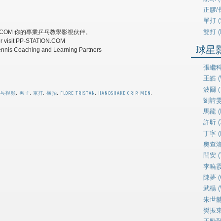
正膠/長
單打 (
雙打 (
ON.COM 你的專業乒乓教學影視伙伴。
or visit PP-STATION.COM
球星影片
Tennis Coaching and Learning Partners
張繼科 
王皓 (
波爾 (T
乓視頻
,
男子
,
單打
,
橫拍
,
FLORE TRISTAN
,
HANDSHAKE GRIP
,
MEN
,
劉詩雯 (
馬龍 (
許昕 (X
丁寧 (D
奧查洛夫
閆安 (
李曉霞 (
陳夢 (
武楊 (
朱世赫 
樊振東 