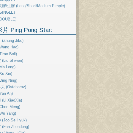
膠/生膠 (Long/Short/Medium Pimple)
SINGLE)
DOUBLE)
 Ping Pong Star:
(Zhang Jike)
Wang Hao)
imo Boll)
Liu Shiwen)
Ma Long)
u Xin)
ing Ning)
 (Ovtcharov)
Yan An)
Li XiaoXia)
Chen Meng)
Wu Yang)
(Joo Se Hyuk)
(Fan Zhendong)