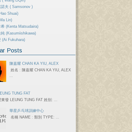
( Wang LiQin)
夫 ( Samsonov )
ao Shuai)
a Lin)
 (Kenta Matsudaira)
 (Kasumiishikawa)
Ai Fukuhara)
ar Posts
陳嘉耀 CHAN KA YIU, ALEX
姓名 : 陳嘉耀 CHAN KA YIU, ALEX
...
EUNG TUNG FAT
東發 LEUNG TUNG FAT 姓别: ...
華星乒乓球訓練中心
名稱 NAME : 類別 TYPE: ...