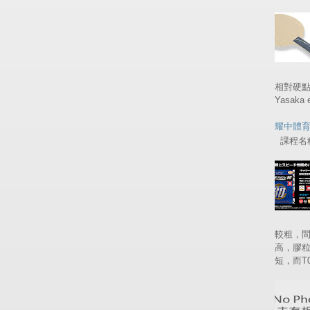
相對硬
Yasaka
耀中體
課程名稱 
較粗，間
高，膠
短，而T05