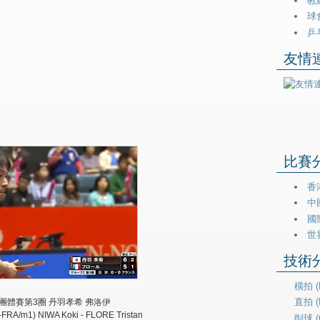
教練
球會
乒乓
友情連
比賽分類
香港
中
國際
世
技術分類
橫拍 (H
直拍 (P
 世乒團體賽第3圈 丹羽孝希 弗洛伊
FRA/m1) NIWA Koki - FLORE Tristan
削球 (