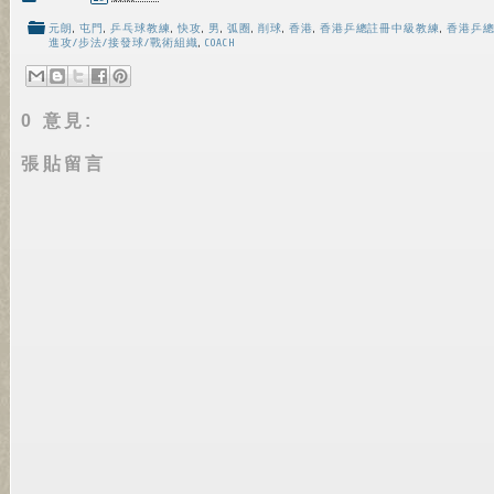
元朗
,
屯門
,
乒乓球教練
,
快攻
,
男
,
弧圈
,
削球
,
香港
,
香港乒總註冊中級教練
,
香港乒
進攻/步法/接發球/戰術組織
,
COACH
0 意見:
張貼留言