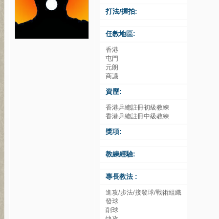
打法/握拍:
任教地區:
香港
屯門
元朗
商議
資歷:
香港乒總註冊初級教練
香港乒總註冊中級教練
獎項:
教練經驗:
專長教法 :
進攻/步法/接發球/戰術組織
發球
削球
快攻