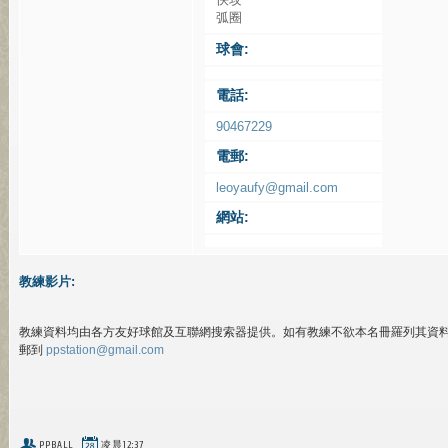
弧圈
球會:
電話:
90467229
電郵:
leoyaufy@gmail.com
網站:
教練影片:
教練資料均由各方友好球館及互聯網搜索器提供。如有教練不欲本名冊羅列其資
郵到
ppstation@gmail.com
PPBALL
凌晨12:37