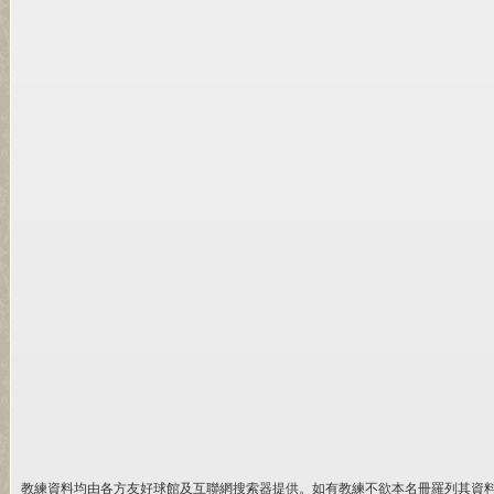
教練資料均由各方友好球館及互聯網搜索器提供。如有教練不欲本名冊羅列其資