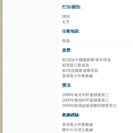
打法/握拍:
撗拍
右手
任教地區:
商議
資歷:
前/現役中國國家隊/青年球員
前黑龍江隊成員
前/現役國家省隊球員
香港青少年隊教練
獎項:
1999年匈牙利甲級聯賽第三
2000年奧地利甲級聯賽第三
2000年歐洲超級俱樂部聯賽第七
教練經驗:
香港青少年隊教練
耀中乒乓球主教練