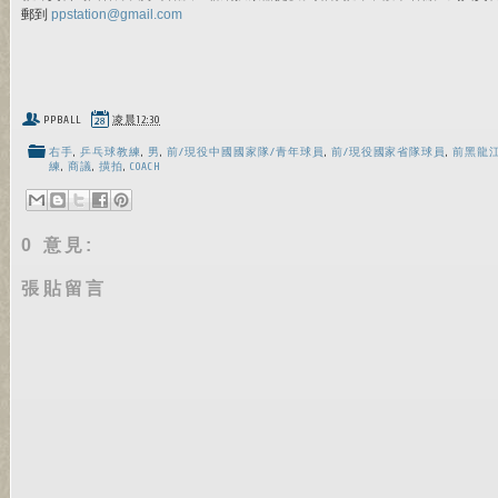
郵到
ppstation@gmail.com
PPBALL
凌晨12:30
右手
,
乒乓球教練
,
男
,
前/現役中國國家隊/青年球員
,
前/現役國家省隊球員
,
前黑龍
練
,
商議
,
撗拍
,
COACH
0 意見:
張貼留言