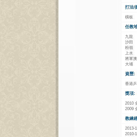
打法/
橫板
任教地
九龍
沙田
粉嶺
上水
將軍
大埔
資歷:
香港
獎項:
201
200
教練經
2013
201