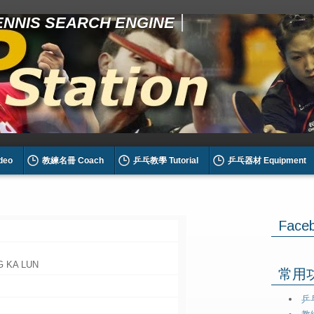
TENNIS SEARCH ENGINE
deo
教練名冊 Coach
乒乓教學 Tutorial
乒乓器材 Equipment
Face
倫
G KA LUN
常用功能
乒乓