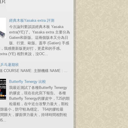
經典木板Yasaka extra 評測
今次論到要談談經典木板 Yasaka
extra(YE)了。Yasaka extra 主要分為
Gatien和新版。這兩個版本又分為日
版、行貨、歐版。蓋亭 (Gatien) 手感
點，我感覺新版更好打，更柔和的手感。
 extra (YE) 相對來說，沒OC...
育乒乓暑期班
COURSE NAME: 主辦機構 NAME : ...
Butterfly Tenergy 比較
我最近測試了各種Butterfly Tenergy
的膠皮，現在在此寫下報告。 各種
Butterfly Tenergy的膠皮中，T25的顆
粒最粗，在中近台攻擊力最大，顆粒
隙最小，防守較為穩定。 T64的膠粒最
粒間隙大，膠面彈力最大，持球時間相對較
...