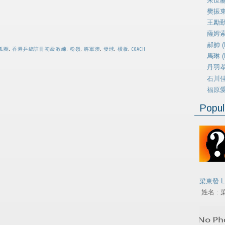
朱世赫 
樊振東 
王勵勤 
薩姆索諾
郝帥 (H
弧圈
,
香港乒總註冊初級教練
,
粉嶺
,
將軍澳
,
發球
,
橫板
,
COACH
馬琳 (M
丹羽孝希
石川佳純
福原愛 (
Popul
梁東發 L
姓名 : 梁