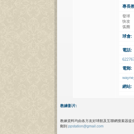
專長教
發球
快攻
弧圈
球會:
電話:
62276
電郵:
wayne
網站:
教練影片:
教練資料均由各方友好球館及互聯網搜索器提
郵到
ppstation@gmail.com