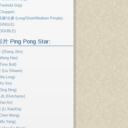
enhold Grip)
Chopper)
膠/生膠 (Long/Short/Medium Pimple)
SINGLE)
DOUBLE)
 Ping Pong Star:
(Zhang Jike)
Wang Hao)
imo Boll)
Liu Shiwen)
Ma Long)
u Xin)
ing Ning)
 (Ovtcharov)
Yan An)
Li XiaoXia)
Chen Meng)
Wu Yang)