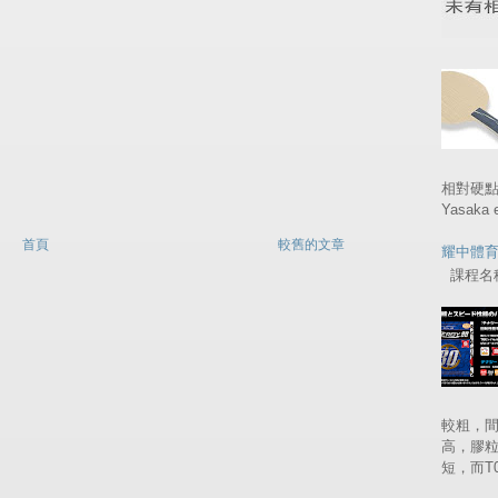
相對硬
Yasaka
首頁
較舊的文章
耀中體
課程名稱 
較粗，間
高，膠
短，而T05