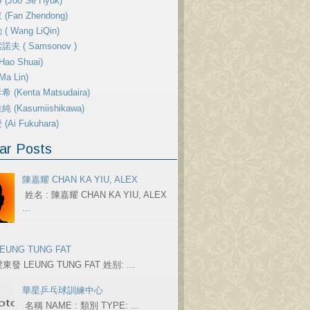
(Joo Se Hyuk)
(Fan Zhendong)
( Wang LiQin)
夫 ( Samsonov )
ao Shuai)
a Lin)
 (Kenta Matsudaira)
 (Kasumiishikawa)
Ai Fukuhara)
ar Posts
陳嘉耀 CHAN KA YIU, ALEX
姓名 : 陳嘉耀 CHAN KA YIU, ALEX
...
EUNG TUNG FAT
東發 LEUNG TUNG FAT 姓别: ...
華星乒乓球訓練中心
名稱 NAME : 類別 TYPE: ...