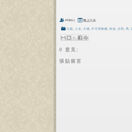
PPBALL
晚上11:26
九龍
,
上水
,
大埔
,
乒乓球教練
,
快攻
,
沙田
,
男
,
0 意見:
張貼留言