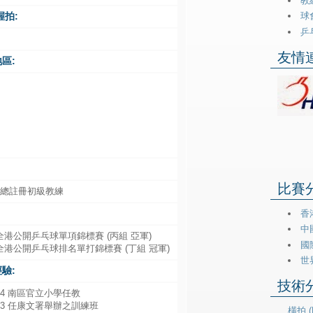
教練
握拍:
球會
乒乓
友情連
區:
澳
比賽分類
乒總註冊初級教練
香港
中
0 全港公開乒乓球單項錦標賽 (丙組 亞軍)
國際
9 全港公開乒乓球排名單打錦標賽 (丁組 冠軍)
世
驗:
技術分類
-14 南區官立小學任教
0-13 任康文署舉辦之訓練班
橫拍 (H