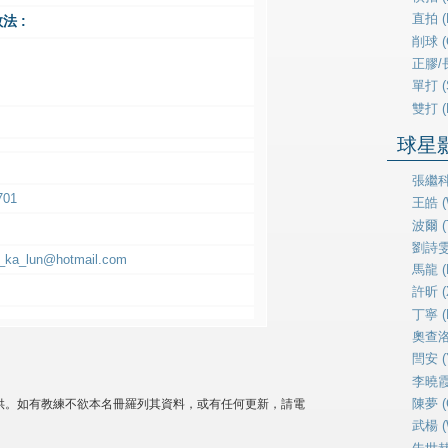
直拍 (P
法 :
削球 (
正膠/長
單打 (
雙打 (
球星影片
張繼科 
701
王皓 (
波爾 (T
劉詩雯 (
_ka_lun@hotmail.com
馬龍 (
許昕 (X
丁寧 (D
奧查洛夫
閆安 (
李曉霞 (
陳夢 (
供。如有教練不欲本名冊羅列其資料，或有任何更新，請電
武楊 (