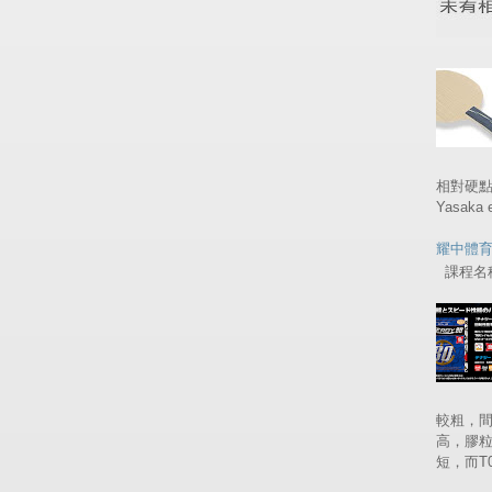
相對硬
Yasaka
耀中體
課程名稱 
較粗，間
高，膠
短，而T05