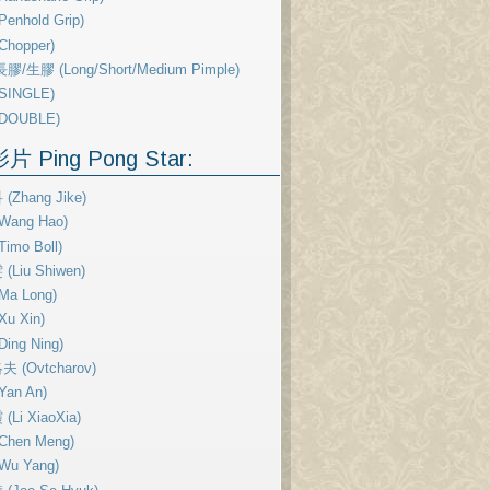
enhold Grip)
Chopper)
膠/生膠 (Long/Short/Medium Pimple)
SINGLE)
DOUBLE)
 Ping Pong Star:
(Zhang Jike)
Wang Hao)
imo Boll)
Liu Shiwen)
Ma Long)
u Xin)
ing Ning)
 (Ovtcharov)
Yan An)
Li XiaoXia)
Chen Meng)
Wu Yang)