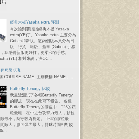
經典木板Yasaka extra 評測
今次論到要談談經典木板 Yasaka
extra(YE)了。Yasaka extra 主要分為
Gatien和新版。這兩個版本又分為日
版、行貨、歐版。蓋亭 (Gatien) 手感
點，我感覺新版更好打，更柔和的手感。
 extra (YE) 相對來說，沒OC...
育乒乓暑期班
COURSE NAME: 主辦機構 NAME : ...
Butterfly Tenergy 比較
我最近測試了各種Butterfly Tenergy
的膠皮，現在在此寫下報告。 各種
Butterfly Tenergy的膠皮中，T25的顆
粒最粗，在中近台攻擊力最大，顆粒
隙最小，防守較為穩定。 T64的膠粒最
粒間隙大，膠面彈力最大，持球時間相對較
...