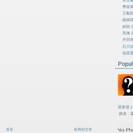
朱世赫 
樊振東 
王勵勤 
薩姆索諾
郝帥 (H
馬琳 (M
丹羽孝希
石川佳純
福原愛 (
Popul
梁東發 L
姓名 : 梁
首頁
較舊的文章