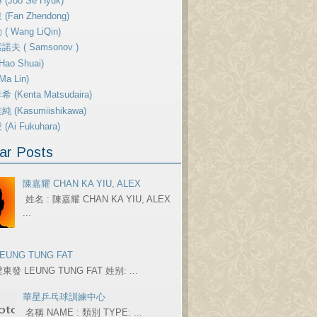
(Joo Se Hyuk)
(Fan Zhendong)
( Wang LiQin)
夫 ( Samsonov )
ao Shuai)
a Lin)
 (Kenta Matsudaira)
 (Kasumiishikawa)
Ai Fukuhara)
ar Posts
陳嘉耀 CHAN KA YIU, ALEX
姓名 : 陳嘉耀 CHAN KA YIU, ALEX
...
EUNG TUNG FAT
東發 LEUNG TUNG FAT 姓别: ...
華星乒乓球訓練中心
名稱 NAME : 類別 TYPE: ...