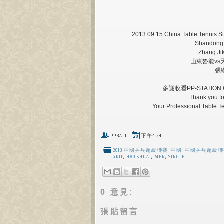
2013.09.15 China Table Tennis S
Shandong v
Zhang Ji
山東魯能vs天津
張繼
多謝收看PP-STATI
Thank you f
Your Professional Table 
PPBALL
下午4:24
2013 中國乒乓超級聯賽
,
中國
,
中國乒乓超級聯
GRIP
,
HAO SHUAI
,
MEN
,
SINGLE
0 意見:
張貼留言