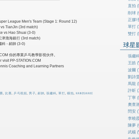
直拍 (P
削球 (
正膠/長
uper League Men's Team (Stage 1: Round 12)
單打 (
s TianJin (3rd match)
ke vs Hao Shuai (3-0)
雙打 (
渤海銀行 (3rd match)
球星影片
科 - 郝帥 (3-0)
ON.COM 你的專業乒乓教學影視伙伴。
張繼科 
or visit PP-STATION.COM
王皓 (
Tennis Coaching and Learning Partners
波爾 (T
劉詩雯 (
馬龍 (
許昕 (X
賽
,
比賽
,
乒乓視頻
,
男子
,
郝帥
,
張繼科
,
單打
,
橫拍
,
HANDSHAKE
丁寧 (D
奧查洛夫
閆安 (
李曉霞 (
陳夢 (
武楊 (