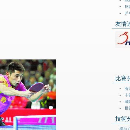
教練
球會
乒乓
友情連
比賽分類
香港
中
國際
世
技術分類
橫拍 (H