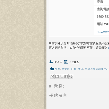
香港
查詢電話 
6690 58
網站 WE
http://w
所有訓練班資料均由各方友好球館及互聯網搜
官方網站為準。如有任何資料更新，請電郵到
PPBALL
上午11:25
兒童
,
兒童班
,
旺角
,
香港
,
華星乒乓球訓練中心
0 意見:
張貼留言