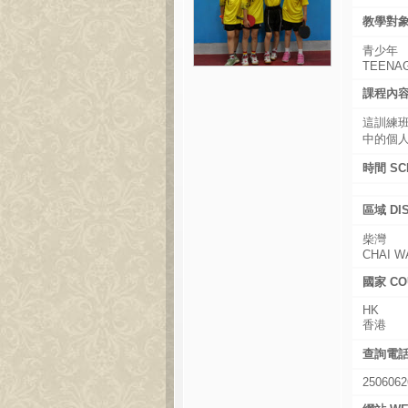
教學對象 
青少年
TEENA
課程內容 
這訓練
中的個
時間 SC
區域 DI
柴灣
CHAI W
國家 CO
HK
香港
查詢電話 
2506062