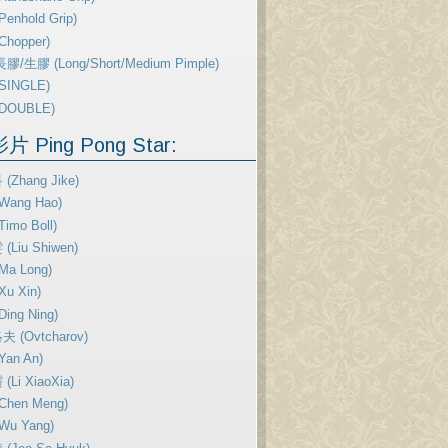
enhold Grip)
Chopper)
膠/生膠 (Long/Short/Medium Pimple)
SINGLE)
DOUBLE)
 Ping Pong Star:
(Zhang Jike)
Wang Hao)
imo Boll)
Liu Shiwen)
Ma Long)
u Xin)
ing Ning)
 (Ovtcharov)
Yan An)
Li XiaoXia)
Chen Meng)
Wu Yang)