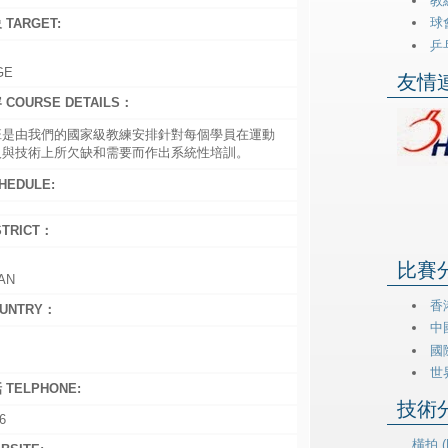
教練
球會
TARGET:
乒乓
GE
友情連
COURSE DETAILS：
班是由我們的國家級教練安排針對每個學員在運動
人與技術上所欠缺和需要而作出系統性培訓。
HEDULE:
STRICT：
比賽分類
AN
香港
UNTRY：
中
國際
世
TELPHONE:
技術分類
6
橫拍 (H