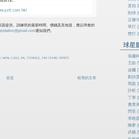
BSITE:
直拍 (P
ww.yztt.com.hk/
削球 (
正膠/長
索器提供。訓練班的最新時間、價錢及其他資，應以球會的
單打 (
ppstation@gmail.com
通知我們。
雙打 (
球星影片
張繼科 
AI WAN
,
CLASS
,
HK
,
TEENAGE
,
YAO CHUNG SPORTS
王皓 (
波爾 (T
劉詩雯 (
首頁
較舊的文章
馬龍 (
許昕 (X
丁寧 (D
奧查洛夫
閆安 (
李曉霞 (
陳夢 (
武楊 (