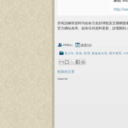
網站 WE
http://w
所有訓練班資料均由各方友好球館及互聯網搜
官方網站為準。如有任何資料更新，請電郵到
PPBALL
凌晨1:02
青少年
,
香港
,
柴灣
,
董倫拔尖班
,
耀中體育
,
CH
較新的文章
lowerAd