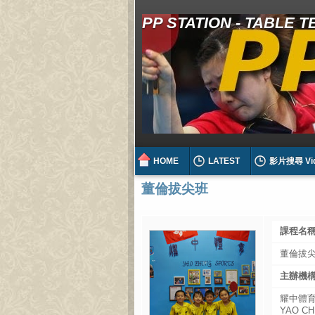
PP STATION - TABLE 
HOME
LATEST
影片搜尋 Vi
董倫拔尖班
課程名稱 
董倫拔
主辦機構 
耀中體
YAO C