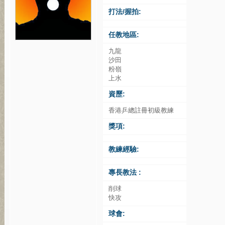
打法/握拍:
任教地區:
九龍
沙田
粉嶺
上水
資歷:
香港乒總註冊初級教練
獎項:
教練經驗:
專長教法 :
削球
快攻
球會: