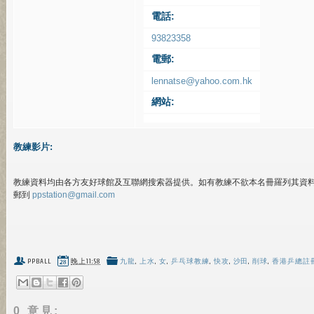
電話:
93823358
電郵:
lennatse@yahoo.com.hk
網站:
教練影片:
教練資料均由各方友好球館及互聯網搜索器提供。如有教練不欲本名冊羅列其資
郵到
ppstation@gmail.com
PPBALL
晚上11:58
九龍
,
上水
,
女
,
乒乓球教練
,
快攻
,
沙田
,
削球
,
香港乒總註
0 意見: