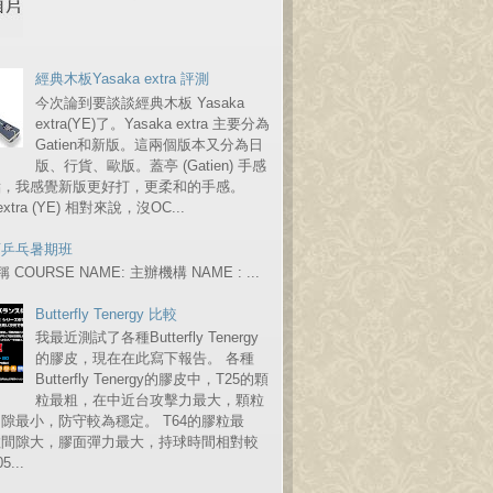
經典木板Yasaka extra 評測
今次論到要談談經典木板 Yasaka
extra(YE)了。Yasaka extra 主要分為
Gatien和新版。這兩個版本又分為日
版、行貨、歐版。蓋亭 (Gatien) 手感
點，我感覺新版更好打，更柔和的手感。
 extra (YE) 相對來說，沒OC...
育乒乓暑期班
COURSE NAME: 主辦機構 NAME : ...
Butterfly Tenergy 比較
我最近測試了各種Butterfly Tenergy
的膠皮，現在在此寫下報告。 各種
Butterfly Tenergy的膠皮中，T25的顆
粒最粗，在中近台攻擊力最大，顆粒
隙最小，防守較為穩定。 T64的膠粒最
粒間隙大，膠面彈力最大，持球時間相對較
...