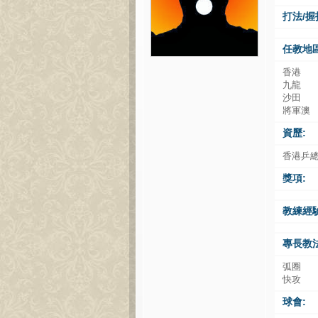
打法/握
任教地區
香港
九龍
沙田
將軍澳
資歷:
香港乒
獎項:
教練經驗
專長教法
弧圈
快攻
球會: