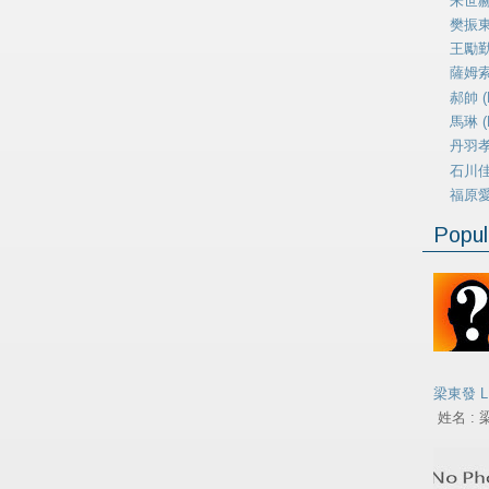
朱世赫 
樊振東 
王勵勤 
薩姆索諾
郝帥 (H
馬琳 (M
丹羽孝希
石川佳純
福原愛 (
Popul
梁東發 L
姓名 : 梁