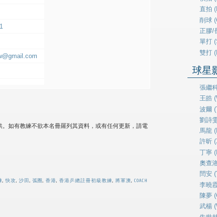
直拍 (P
削球 (
1
正膠/長
單打 (
雙打 (
w@gmail.com
球星影片
張繼科 
王皓 (
波爾 (T
劉詩雯 (
供。如有教練不欲本名冊羅列其資料，或有任何更新，請電
馬龍 (
許昕 (X
丁寧 (D
奧查洛夫
閆安 (
練
,
快攻
,
沙田
,
弧圈
,
香港
,
香港乒總註冊初級教練
,
將軍澳
,
COACH
李曉霞 (
陳夢 (
武楊 (