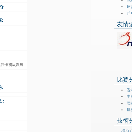
教練
拍:
球會
乒乓
:
友情連
總註冊初級教練
比賽分類
:
香港
中
 :
國際
世
技術分類
橫拍 (H