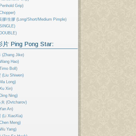
enhold Grip)
Chopper)
膠/生膠 (Long/Short/Medium Pimple)
SINGLE)
DOUBLE)
 Ping Pong Star:
(Zhang Jike)
Wang Hao)
imo Boll)
Liu Shiwen)
Ma Long)
u Xin)
ing Ning)
 (Ovtcharov)
Yan An)
Li XiaoXia)
Chen Meng)
Wu Yang)