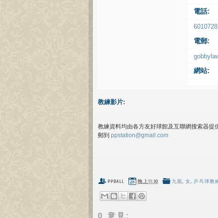
電話:
6010728
電郵:
gobbyla
網站:
教練影片:
教練資料均由各方友好球館及互聯網搜索器提
郵到
ppstation@gmail.com
PPBALL
晚上11:30
九龍
,
女
,
乒乓球教
0 意見: