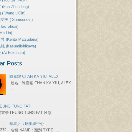
(Joo Se Hyuk)
(Fan Zhendong)
( Wang LiQin)
夫 ( Samsonov )
ao Shuai)
a Lin)
 (Kenta Matsudaira)
 (Kasumiishikawa)
Ai Fukuhara)
ar Posts
陳嘉耀 CHAN KA YIU, ALEX
姓名 : 陳嘉耀 CHAN KA YIU, ALEX
...
EUNG TUNG FAT
東發 LEUNG TUNG FAT 姓别: ...
華星乒乓球訓練中心
名稱 NAME : 類別 TYPE: ...